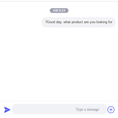
9:23 AM
Good day, what product are you looking for?
صغير الحجم لاسلكي استشعار الحركة RF تجميع عملية سهلة
للأضواء الصناعية
جهاز استشعار الحركة عكس الضوء
2023-01-16
74 المشاهدات