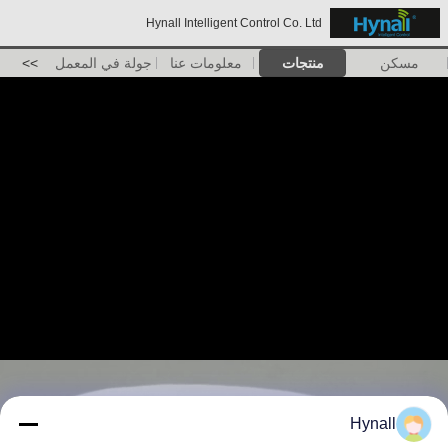
Hynall Intelligent Control Co. Ltd
مسكن
منتجات
معلومات عنا
جولة في المعمل
>>
Hynall