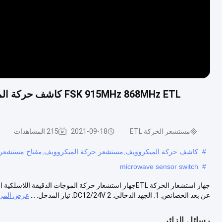
مستشعر الحركة ETL
2021-09-18
215 المشاهدات
#
كاشف حركة الميكروويف,مستشعر حركة الميكروويف,مفتاح مستشعر 
microwave sensor switch
#
جهاز استشعار الحركة ETLجهاز استشعار حركة الموجات الدقيق
عن بعد الخصائص: 1. الجهد الدخالي: DC12/24V 2. تيار المدخل: ...
عرض المزي
رسائل الزائر