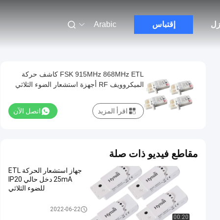
زل
إقتباس
Arabic
FSK 915MHz 868MHz ETL كاشف حركة
الميكروويف RF أجهزة استشعار الضوء الثلاثي
المستوى اللاسلكي
اقرأ المزيد
اتصل الآن
مقاطع فيديو ذات صلة
جهاز استشعار الحركة ETL
25mA دخل حالي IP20
للضوء الثلاثي
مستشعر الحركة ETL
2022-06-22
00:20