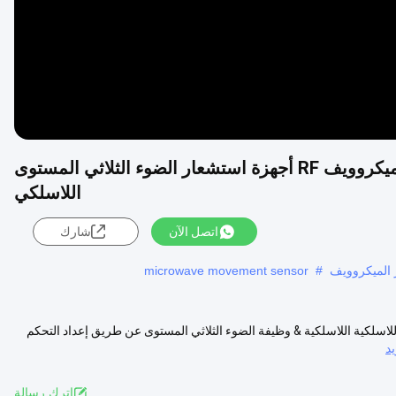
FSK 915MHz 868MHz ETL كاشف حركة الميكروويف RF أجهزة استشعار الضوء الثلاثي المستوى
اللاسلكي
اتصل الآن
شارك
الميكروويف
#
microwave movement sensor
ة اللاسلكية اللاسلكية اللاسلكية & وظيفة الضوء الثلاثي المستوى عن طريق إعداد التحكم
د
اترك رسالة