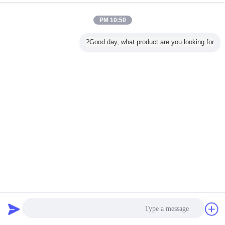
10:50 PM
Good day, what product are you looking for?
جهاز التحكم عن بعد جهاز استشعار حركة PIR Zhaga Book20
مستشعر لوكس ثابت
منتجات Zhaga Book20
2024-05-11
15 المشاهدات