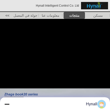
Hynall Intelligent Control Co. Ltd
مسكن
منتجات
معلومات عنا
جولة في المعمل
>>
Hynall