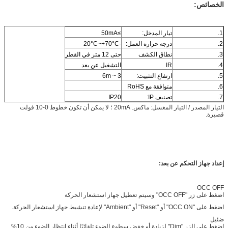
الخصائص:
1.
تيار المدخل:
≥50mA
2.
درجة حرارة العمل:
-20°C~+70°C
3.
نطاق الكشف
حتى 12 متر في القطر
4.
IR
التشغيل عن بعد
5.
ارتفاع التثبيت:
3 ~ 6m
6.
متوافقة مع RoHS
7.
تصنيف IP:
IP20
التيار المصدر / التيار المغسل: ماكس. 20mA ؛ لا يمكن أن تكون خطوط 0-10 فولت
قصيرة.
إعداد جهاز التحكم عن بعد:
OCC OFF
اضغط على زر "OCC OFF" وسيتم تعطيل جهاز استشعار الحركة
اضغط على "OCC ON" أو "Reset" أو "Ambient" لإعادة تنشيط جهاز استشعار الحركة.
ضئيل
اضغط على الزر "Dim" لزيادة أو خفض سطوع الضوء تلقائيًا أثناء انتظار الضوء من 10%