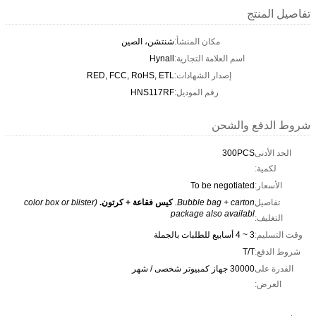
تفاصيل المنتج
مكان المنشأ:
شنتشن، الصين
اسم العلامة التجارية:
Hynall
إصدار الشهادات:
RED, FCC, RoHS, ETL
رقم الموديل:
HNS117RF
شروط الدفع والشحن
الحد الأدنى
300PCS
لكمية:
الأسعار:
To be negotiated
تفاصيل
Bubble bag + carton.
كيس فقاعة + كرتون.
(color box or blister
package also availabl
التغليف:
وقت التسليم:
3 ~ 4 أسابيع للطلبات بالجملة
شروط الدفع:
T/T
القدرة على
30000 جهاز كمبيوتر شخصى / شهر
العرض: