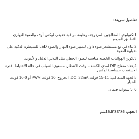
تفاصيل سريعة:
1تكنولوجيا المعالجين المزدوجة، وظيفة مراقبة حقيقي لوكس-أوف والضوء النهاري
للتطبيق المدمج
2.بناء في مع مستشعر ضوء داول لتمييز ضوء النهار والضوء LED للسيطرة الذكية على
ضبابية الضوء.
3تكوين الهوائيات الخطية مناسبة للضوء الخطي مثل الثلاثي الدليل والأنبوب.
4إعداد مفتاح DIP لمدى الكشف، وقت الانتظار، مستوى الضباب في حالة الاحتياط، فترة
الاستعداد، حساسية لوكس.
5الجهد المتعاقب: 11-15 فولت DC، 22mA، الخروج: 10 فولت PWM أو 0-10 فولت
للخيار.
6. 5 سنوات ضمان.
الحجم: 86*33*15.6ملم