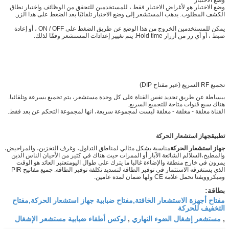
وضع الاختبار هو لأغراض الاختبار فقط ، للمستخدمين للتحقق من الوظائف واختيار نطاق
الكشف المطلوب. يذهب المستشعر إلى وضع الاختبار تلقائيًا بعد الضغط على هذا الزر.
يمكن للمستخدمين الخروج من هذا الوضع عن طريق الضغط على ON / OFF ، أو إعادة
ضبط ، أو أي زر من أزرار Hold time. يتم تغيير إعدادات المستشعر وفقًا لذلك.
تجميع RF السريع (عبر مفتاح DIP)
ببساطة عن طريق تحديد نفس القناة على كل وحدة مستشعر، يتم تجميع بسرعة وتلقائيا.
هناك سبع قنوات متاحة للتجميع السريع.
القناة مغلقة - مغلقة - مغلقة ليست لمجموعة سريعة، انها لمجموعة التحكم عن بعد فقط.
تطبيق
جهاز استشعار الحركة
جهاز استشعار الحركة
مناسبة بشكل مثالي لمناطق التداول، وغرف التخزين، والمراحيض،
والمطبخ،السلالم الشائعة الآبار أو الممرات حيث هناك في كثير من الأحيان الناس الذين
يمرون في خارج منطقة والإضاءة غالبا ما يترك على طوال اليومتعتبر العائد هو الوقت
الذي يستغرقه الاستثمار في توفير الطاقة لتسديد تكلفة توفير الطاقة. جميع مفاتيح PIR
وميكروويفنا تحمل علامة CE ولها ضمان لمدة عامين.
بطاقة:
مفتاح أجهزة الاستشعار الخافتة,مفتاح ضبابية جهاز استشعار الحركة,مفتاح
التخفيف للحركة
مستشعر إشغال الضوء النهاري
لوكس أطفاء ضبابية مستشعر الإشغال
,
,