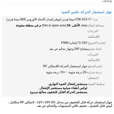
وصف
جهاز استشعار الحركة عكس الضوء
تردد RF:
FSK 915 ميجا هرتز (يتوفر إصدار الاتحاد الأوروبي 868 ميجا هرتز)
مسافة انتقال
max.
الأعلى.
50 م في منطقة مفتوحة
50m in open area
الترددات
اللاسلكية:
إشارة الخروج:
0-10V / إشارة PWM
إعداد تجميع
مفتاح DIP وجهاز تحكم عن بعد
الترددات
اللاسلكية:
اسم المنتج:
جهاز استشعار الحركة اللاسلكي RF
درجة حرارة
-20 درجة مئوية ~ +70 درجة مئوية
التشغيل:
مستشعر إشغال الضوء النهاري
تسليط الضوء:
,
لوكس أطفاء ضبابية مستشعر الإشغال
,
مستشعر الحركة القابل للتخفيف معالج مزدوج
جهاز استشعار حركة قابل للتخفيف من مدخل 12V / 24V DC ، لاسلكي RF متكامل ،
أبيض قابل للتعديل ، تخفيف ثلاثي المستويات والتحكم عن بعد