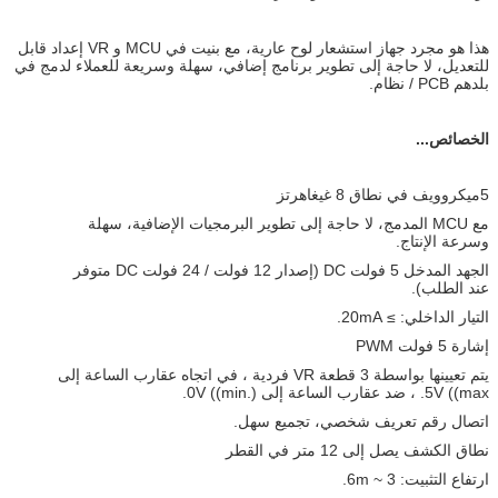
هذا هو مجرد جهاز استشعار لوح عارية، مع بنيت في MCU و VR إعداد قابل
للتعديل، لا حاجة إلى تطوير برنامج إضافي، سهلة وسريعة للعملاء لدمج في
بلدهم PCB / نظام.
الخصائص...
5ميكروويف في نطاق 8 غيغاهرتز
مع MCU المدمج، لا حاجة إلى تطوير البرمجيات الإضافية، سهلة
وسرعة الإنتاج.
الجهد المدخل 5 فولت DC (إصدار 12 فولت / 24 فولت DC متوفر
عند الطلب).
التيار الداخلي: ≥ 20mA.
إشارة 5 فولت PWM
يتم تعيينها بواسطة 3 قطعة VR فردية ، في اتجاه عقارب الساعة إلى
5V ((max. ، ضد عقارب الساعة إلى 0V ((min.).
اتصال رقم تعريف شخصي، تجميع سهل.
نطاق الكشف يصل إلى 12 متر في القطر
ارتفاع التثبيت: 3 ~ 6m.