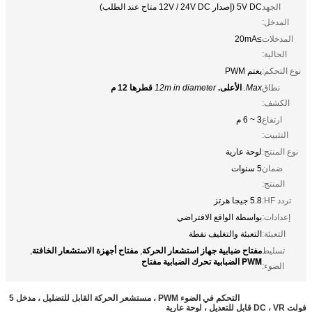
الجهد
5V DC (إصدار 12V / 24V DC متاح عند الطلب)
المدخل:
المدخلات
≥20mA
الحالية:
نوع التحكم:
يعتم PWM
نطاق
Max.
الأعلى.
12m in diameter
قطرها 12 م
الكشف:
ارتفاع
3 ~ 6 م
التثبيت:
نوع المنتج:
لوحة عارية
ضمان
5 سنوات
المنتج:
تردد HF:
5.8 جيجا هرتز
إعدادات:
بواسطة الواقع الافتراضي
التعبئة:
التعبئة والتغليف نفطة
مفتاح ضبابية جهاز استشعار الحركة
مفتاح أجهزة الاستشعار الخافتة
تسليط
,
,
PWM الضبابية تحرك الضبابية مفتاح
الضوء:
التحكم في الضوء PWM ، مستشعر الحركة القابل للتضليل ، مدخل 5
فولت DC ، VR قابل للتعديل ، لوحة عارية