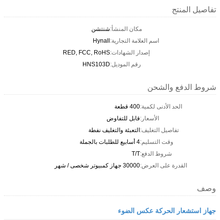
تفاصيل المنتج
مكان المنشأ:
شنتشن
اسم العلامة التجارية:
Hynall
إصدار الشهادات:
RED, FCC, RoHS
رقم الموديل:
HNS103D
شروط الدفع والشحن
الحد الأدنى لكمية:
400 قطعة
الأسعار:
قابل للتفاوض
تفاصيل التغليف:
التعبئة والتغليف نفطة
وقت التسليم:
4 أسابيع للطلبات بالجملة
شروط الدفع:
T/T
القدرة على العرض:
30000 جهاز كمبيوتر شخصى / شهر
وصف
جهاز استشعار الحركة عكس الضوء