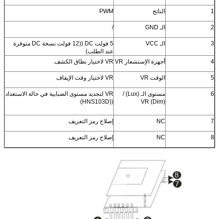
1
الناتج
PWM
2
الـ GND
/
3
الـ VCC
5 فولت DC ((12 فولت نسخة DC متوفرة
عند الطلب)
4
أجهزة الإستشعار VR
VR لاختيار نطاق الكشف
5
الوقت VR
VR لاختيار وقت الإيقاف
6
مستوى الـ (Lux) /
VR لتحديد مستوى الضبابية في حالة الاستعداد
((HNS103D)
(Dim) VR
7
NC
إصلاح رمز التعريف
8
NC
إصلاح رمز التعريف