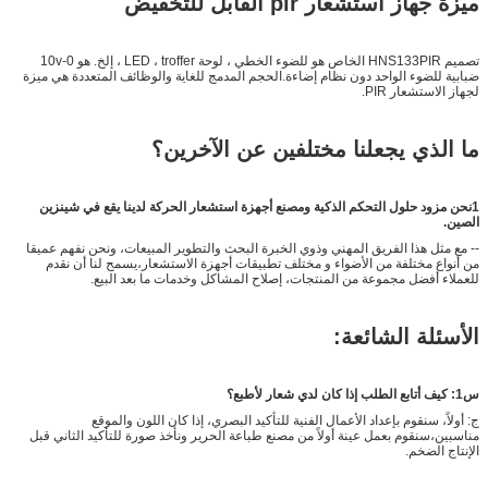
ميزة جهاز استشعار pir القابل للتخفيض
تصميم HNS133PIR الخاص هو للضوء الخطي ، لوحة LED ، troffer ، إلخ. هو 0-10v
ضبابية للضوء الواحد دون نظام إضاءة.الحجم المدمج للغاية والوظائف المتعددة هي ميزة
لجهاز الاستشعار PIR.
ما الذي يجعلنا مختلفين عن الآخرين؟
1نحن مزود حلول التحكم الذكية ومصنع أجهزة استشعار الحركة لدينا يقع في شينزين
الصين.
-- مع مثل هذا الفريق المهني وذوي الخبرة البحث والتطوير المبيعات، ونحن نفهم عميقا
من أنواع مختلفة من الأضواء و مختلف تطبيقات أجهزة الاستشعار،يسمح لنا أن نقدم
للعملاء أفضل مجموعة من المنتجات، إصلاح المشاكل وخدمات ما بعد البيع.
الأسئلة الشائعة:
س1: كيف أتابع الطلب إذا كان لدي شعار لأطبع؟
ج: أولاً، سنقوم بإعداد الأعمال الفنية للتأكيد البصري، إذا كان اللون والموقع
مناسبين،سنقوم بعمل عينة أولاً من مصنع طباعة الحرير ونأخذ صورة للتأكيد الثاني قبل
الإنتاج الضخم.