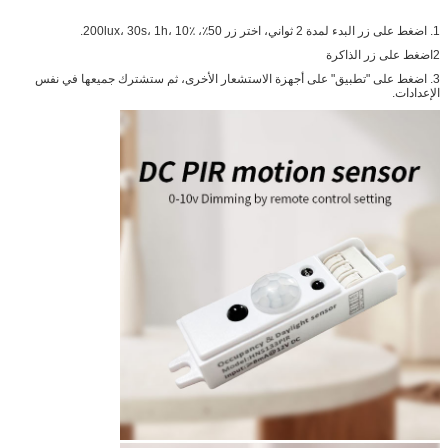
1. اضغط على زر البدء لمدة 2 ثواني، اختر زر 50٪، 200lux، 30s، 1h، 10٪.
2اضغط على زر الذاكرة
3. اضغط على "تطبيق" على أجهزة الاستشعار الأخرى، ثم ستشترك جميعها في نفس
الإعدادات.