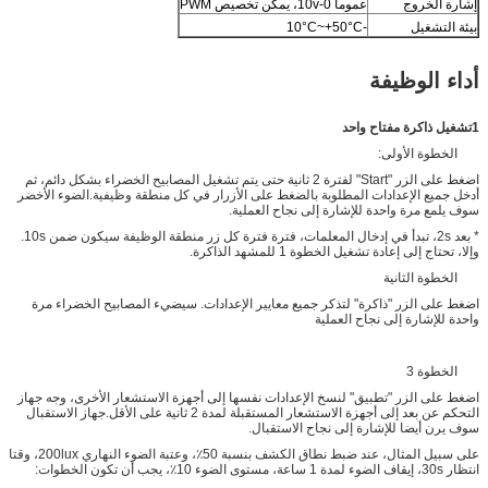
إشارة الخروج
عموما 0-10v، يمكن تخصيص PWM
بيئة التشغيل
-10°C~+50°C
أداء الوظيفة
1تشغيل ذاكرة مفتاح واحد
الخطوة الأولى:
اضغط على الزر "Start" لفترة 2 ثانية حتى يتم تشغيل المصابيح الخضراء بشكل دائم، ثم
أدخل جميع الإعدادات المطلوبة بالضغط على الأزرار في كل منطقة وظيفية.الضوء الأخضر
سوف يلمع مرة واحدة للإشارة إلى نجاح العملية.
* بعد 2s، تبدأ في إدخال المعلمات، فترة فترة كل زر منطقة الوظيفة سيكون ضمن 10s.
وإلا، تحتاج إلى إعادة تشغيل الخطوة 1 للمشهد الذاكرة.
الخطوة الثانية
اضغط على الزر "ذاكرة" لتذكر جميع معايير الإعدادات. سيضيء المصابيح الخضراء مرة
واحدة للإشارة إلى نجاح العملية
الخطوة 3
اضغط على الزر "تطبيق" لنسخ الإعدادات نفسها إلى أجهزة الاستشعار الأخرى، وجه جهاز
التحكم عن بعد إلى أجهزة الاستشعار المستقبلة لمدة 2 ثانية على الأقل.جهاز الاستقبال
سوف يرن أيضا للإشارة إلى نجاح الاستقبال.
على سبيل المثال، عند ضبط نطاق الكشف بنسبة 50٪، وعتبة الضوء النهاري 200lux، وقتا
انتظار 30s، إيقاف الضوء لمدة 1 ساعة، مستوى الضوء 10٪، يجب أن تكون الخطوات: