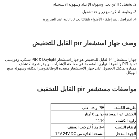
2، تشغيل IR عن بعد، وسهولة الإعداد وسهولة الاستخدام
3، وظيفة الذاكرة مع زر واحد تشغيل
4، افتراضيًا، يتم إطفاء الأضواء تلقائيًا بعد 30 ثانية عند الضرورة
وصف جهاز استشعار pir القابل للتخفيض
جهاز استشعار Pir القابل للتخفيض هو جهاز استشعار PIR & Daylight سلكي. وهو يتبنى
تقنية PIR والضوء النهاري المتقدمة في معالجة الإشارات ، ويوفر قدرة اكتشاف
ممتازة.يمكنك الحصول على جهاز الاستشعار متعددة الوظائفتوفير التكلفة وسهولة صنع
الهيكل
مواصفات مستشعر pir القابل للتخفيف
طريقة الكشف
PIR و lux على
الكشف عن المسافة
حوالي 6 أمتار
زاوية الكشف
110 °
ارتفاع التثبيت
3-4 متراً لتركيب السقف
الجهد المدخل
النسخة العادية من 12V-24V DC