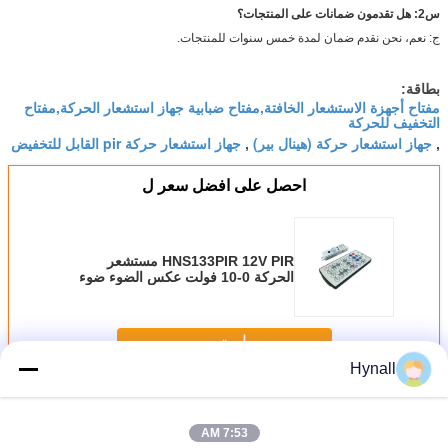
س2: هل تقدمون ضمانات على المنتجات؟
ج: نعم، نحن نقدم ضمان لمدة خمس سنوات للمنتجات.
بطاقة:
مفتاح أجهزة الاستشعار الخافتة,مفتاح ضبابية جهاز استشعار الحركة,مفتاح
التخفيف للحركة
جهاز استشعار حركة (هينال بير)
جهاز استشعار حركة pir القابل للتخفيض
,
,
احصل على افضل سعر ل
HNS133PIR 12V PIR مستشعر
الحركة 0-10 فولت عكس الضوء ضوء
النهار لوكس على لوحة LED / Troffer
استمر
Hynall
جهاز استشعار الحركة عكس الضوء
أكثر
7:53 AM