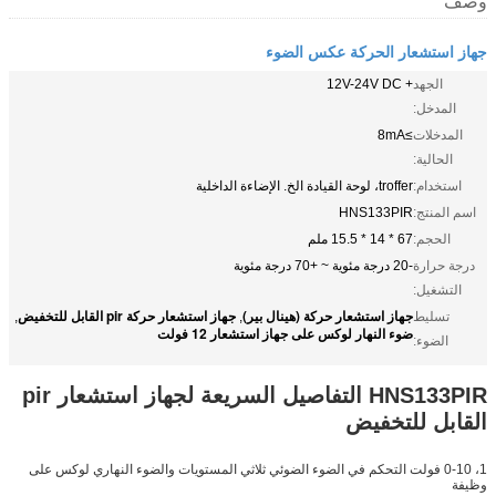
وصف
جهاز استشعار الحركة عكس الضوء
الجهد
+ 12V-24V DC
المدخل:
المدخلات
≥8mA
الحالية:
استخدام:
troffer، لوحة القيادة الخ. الإضاءة الداخلية
اسم المنتج:
HNS133PIR
الحجم:
67 * 14 * 15.5 ملم
درجة حرارة
-20 درجة مئوية ~ +70 درجة مئوية
التشغيل:
جهاز استشعار حركة (هينال بير)
جهاز استشعار حركة pir القابل للتخفيض
تسليط
,
,
ضوء النهار لوكس على جهاز استشعار 12 فولت
الضوء:
HNS133PIR التفاصيل السريعة لجهاز استشعار pir
القابل للتخفيض
1، 0-10 فولت التحكم في الضوء الضوئي ثلاثي المستويات والضوء النهاري لوكس على
وظيفة