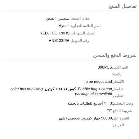
تفاصيل المنتج
مكان المنشأ:
شنتشن، الصين
اسم العلامة التجارية:
Hynall
إصدار الشهادات:
RED, FCC, RoHS
رقم الموديل:
HNS133PIR
شروط الدفع والشحن
الحد الأدنى
300PCS
لكمية:
الأسعار:
To be negotiated
تفاصيل
Bubble bag + carton.
كيس فقاعة + كرتون.
(color box or blister
package also availabl
التغليف:
وقت التسليم:
3 ~ 4 أسابيع للطلبات بالجملة
شروط الدفع:
T/T
القدرة على
50000 جهاز كمبيوتر شخصى / شهر
العرض: