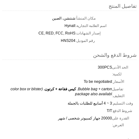
تفاصيل المنتج
مكان المنشأ:
شنتشن، الصين
اسم العلامة التجارية:
Hynall
إصدار الشهادات:
CE, RED, FCC, RoHS
رقم الموديل:
HNS204
شروط الدفع والشحن
الحد الأدنى
300PCS
لكمية:
الأسعار:
To be negotiated
تفاصيل
Bubble bag + carton.
كيس فقاعة + كرتون.
(color box or blister
package also availabl
التغليف:
وقت التسليم:
3 ~ 4 أسابيع للطلبات بالجملة
شروط الدفع:
T/T
القدرة على
20000 جهاز كمبيوتر شخصى / شهر
العرض: