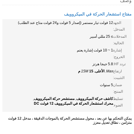
وصف
مفتاح استشعار الحركة في الميكروويف
الجهد
12 فولت تيار مستمر (إصدار 5 فولت و24 فولت متاح عند الطلب)
المدخل:
المدخلات
≥ 25 مللي أمبير
الحالية:
إشارة
1 ~ 10 فولت إشارة يعتم
الخروج:
تردد HF:
5.8 جيجا هرتز
ارتفاع
Max.
الأعلى.
15 م
15M
التثبيت:
ضمان
5 سنوات
المنتج:
كاشف حركة الميكروويف
مستشعر حركة الميكروويف
تسليط
,
,
محرك استشعار الحركة في الميكروويف 12 فولت DC
الضوء:
يمكن التحكم بها عن بعد ، محول مستشعر الحركة بالموجات الدقيقة ، مدخل 12 فولت
متزامن ، نطاق تعديل معزز