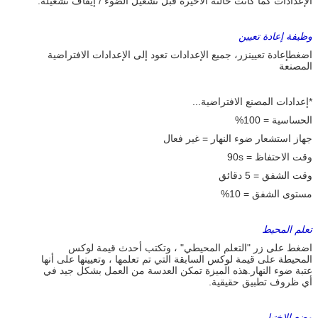
الإعدادات كما كانت حالته الأخيرة قبل تشغيل الضوء / إيقاف تشغيله.
وظيفة إعادة تعيين
اضغط
إعادة تعيين
زر، جميع الإعدادات تعود إلى الإعدادات الافتراضية
المصنعة
*إعدادات المصنع الافتراضية...
الحساسية = 100%
جهاز استشعار ضوء النهار = غير فعال
وقت الاحتفاظ = 90s
وقت الشفق = 5 دقائق
مستوى الشفق = 10%
تعلم المحيط
اضغط على زر "التعلم المحيطي" ، وتكتب أحدث قيمة لوكس
المحيطة على قيمة لوكس السابقة التي تم تعلمها ، وتعيينها على أنها
عتبة ضوء النهار.هذه الميزة تمكن العدسة من العمل بشكل جيد في
أي ظروف تطبيق حقيقية.
وضع الاختبار