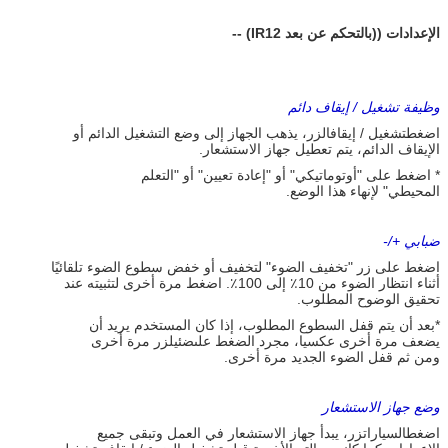
الإعدادات ((بالتحكم عن بعد IR12) --
وظيفة تشغيل / إيقاف دائم
اضغط
تشغيل / إيقاف
الزر، يذهب الجهاز إلى وضع التشغيل الدائم أو
الإيقاف الدائم، يتم تعطيل جهاز الاستشعار.
* اضغط على "أوتوماتيكي" أو "إعادة تعيين" أو "التعلم
المحيطي" لإنهاء هذا الوضع.
ضبابي +/-
اضغط على زر "تخفيف الضوء" لتخفيف أو خفض سطوع الضوء تلقائيًا
أثناء انتظار الضوء من 10٪ إلى 100٪. اضغط مرة أخرى لتثبيته عند
تحقيق الوضوح المطلوب.
*بعد أن يتم قفل السطوع المطلوب، إذا كان المستخدم يريد أن
يضعف مرة أخرى عكسيا، مجرد الضغط على
ضئيل
زر مرة أخرى
ومن ثم قفل الضوء الجديد مرة أخرى.
وضع جهاز الاستشعار
اضغط
السيارات
زر، يبدأ جهاز الاستشعار في العمل وتبقى جميع