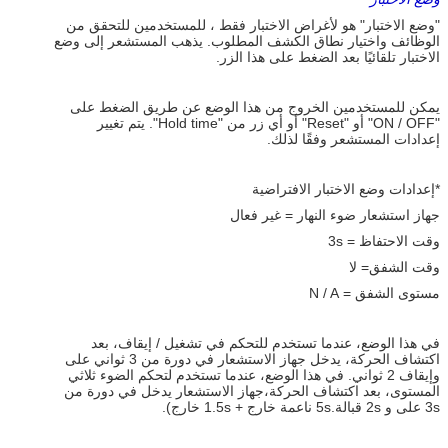
"وضع الاختبار" هو لأغراض الاختبار فقط ، للمستخدمين للتحقق من
الوظائف واختيار نطاق الكشف المطلوب. يذهب المستشعر إلى وضع
الاختبار تلقائيًا بعد الضغط على هذا الزر.
يمكن للمستخدمين الخروج من هذا الوضع عن طريق الضغط على
"ON / OFF" أو "Reset" أو أي زر من "Hold time". يتم تغيير
إعدادات المستشعر وفقًا لذلك.
*إعدادات وضع الاختبار الافتراضية
جهاز استشعار ضوء النهار = غير فعال
وقت الاحتفاظ = 3s
وقت الشفق= لا
مستوى الشفق = N / A
في هذا الوضع، عندما تستخدم للتحكم في تشغيل / إيقاف، بعد
اكتشاف الحركة، يدخل جهاز الاستشعار في دورة من 3 ثواني على
وإيقاف 2 ثواني. في هذا الوضع، عندما تستخدم لتحكم الضوء ثلاثي
المستوى، بعد اكتشاف الحركة،جهاز الاستشعار يدخل في دورة من
3s على و 2s قبالة.5s ناعمة خارج + 1.5s خارج).