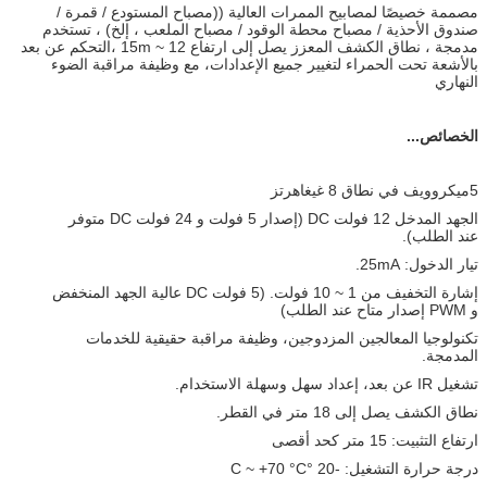
مصممة خصيصًا لمصابيح الممرات العالية ((مصباح المستودع / قمرة /
صندوق الأحذية / مصباح محطة الوقود / مصباح الملعب ، إلخ) ، تستخدم
مدمجة ، نطاق الكشف المعزز يصل إلى ارتفاع 12 ~ 15m ،التحكم عن بعد
بالأشعة تحت الحمراء لتغيير جميع الإعدادات، مع وظيفة مراقبة الضوء
النهاري
الخصائص...
5ميكروويف في نطاق 8 غيغاهرتز
الجهد المدخل 12 فولت DC (إصدار 5 فولت و 24 فولت DC متوفر
عند الطلب).
تيار الدخول: 25mA.
إشارة التخفيف من 1 ~ 10 فولت. (5 فولت DC عالية الجهد المنخفض
و PWM إصدار متاح عند الطلب)
تكنولوجيا المعالجين المزدوجين، وظيفة مراقبة حقيقية للخدمات
المدمجة.
تشغيل IR عن بعد، إعداد سهل وسهلة الاستخدام.
نطاق الكشف يصل إلى 18 متر في القطر.
ارتفاع التثبيت: 15 متر كحد أقصى
درجة حرارة التشغيل: -20 °C ~ +70 °C