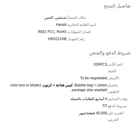
تفاصيل المنتج
مكان المنشأ:
شنتشن، الصين
اسم العلامة التجارية:
Hynall
إصدار الشهادات:
RED, FCC, RoHS
رقم الموديل:
HNS111HB
شروط الدفع والشحن
الحد الأدنى
200PCS
لكمية:
الأسعار:
To be negotiated
تفاصيل
Bubble bag + carton.
كيس فقاعة + كرتون.
(color box or blister
package also availabl
التغليف:
وقت التسليم:
4 أسابيع للطلبات بالجملة
شروط الدفع:
T/T
القدرة على
40,000 قطعة/شهر
العرض: