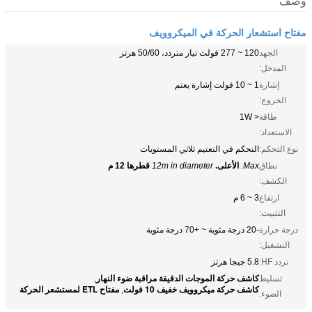
وصف
مفتاح استشعار الحركة في الميكروويف
الجهد
120 ~ 277 فولت تيار متردد، 50/60 هرتز
المدخل:
إشارة
1 ~ 10 فولت إشارة يعتم
الخروج:
طاقة
< 1W
الاستعداد:
نوع التحكم:
التحكم في التعتيم ثلاثي المستويات
نطاق
Max.
الأعلى.
12m in diameter
قطرها 12 م
الكشف:
ارتفاع
3 ~ 6 م
التثبيت:
درجة حرارة
-20 درجة مئوية ~ +70 درجة مئوية
التشغيل:
تردد HF:
5.8 جيجا هرتز
كاشف حركة الموجات الدقيقة مراقبة ضوء النهار
تسليط
,
كاشف حركة ميكروويف خفيف 10 فولت
مفتاح ETL لمستشعر الحركة
,
الضوء: