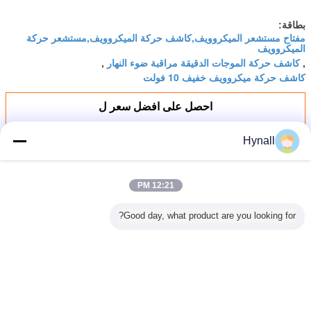
بطاقة:
مفتاح مستشعر الميكروويف,كاشف حركة الميكروويف,مستشعر حركة
الميكروويف
كاشف حركة الموجات الدقيقة مراقبة ضوء النهار
,
,
كاشف حركة ميكروويف خفيف 10 فولت
احصل على افضل سعر ل
Hynall
مراقبة ضوء النهار كاشف حركة
الميكروويف 1 ~ 10 فولت ضبابية 120 ~
277 فولت مدخل
12:21 PM
استمر
Good day, what product are you looking for?
مفتاح استشعار الحركة في الميكروويف
أكثر