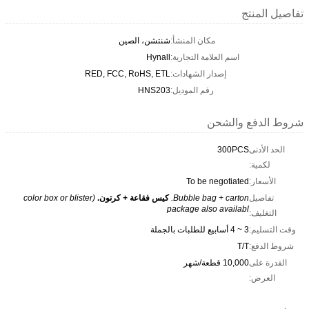
تفاصيل المنتج
مكان المنشأ:
شنتشن، الصين
اسم العلامة التجارية:
Hynall
إصدار الشهادات:
RED, FCC, RoHS, ETL
رقم الموديل:
HNS203
شروط الدفع والشحن
الحد الأدنى
300PCS
لكمية:
الأسعار:
To be negotiated
تفاصيل
Bubble bag + carton.
كيس فقاعة + كرتون.
(color box or blister
package also availabl
التغليف:
وقت التسليم:
3 ~ 4 أسابيع للطلبات بالجملة
شروط الدفع:
T/T
القدرة على
10,000 قطعة/شهر
العرض: