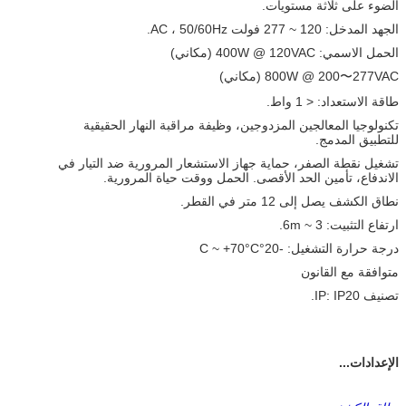
الضوء على ثلاثة مستويات.
الجهد المدخل: 120 ~ 277 فولت AC ، 50/60Hz.
الحمل الاسمي: 400W @ 120VAC (مكاني)
800W @ 200〜277VAC (مكاني)
طاقة الاستعداد: < 1 واط.
تكنولوجيا المعالجين المزدوجين، وظيفة مراقبة النهار الحقيقية
للتطبيق المدمج.
تشغيل نقطة الصفر، حماية جهاز الاستشعار المرورية ضد التيار في
الاندفاع، تأمين الحد الأقصى. الحمل ووقت حياة المرورية.
نطاق الكشف يصل إلى 12 متر في القطر.
ارتفاع التثبيت: 3 ~ 6m.
درجة حرارة التشغيل: -20°C ~ +70°C
متوافقة مع القانون
تصنيف IP: IP20.
الإعدادات...