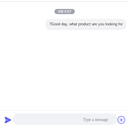
4:07 AM
Good day, what product are you looking for?
12m تركيب المستقل DALI مستشعر الميكروويف HNS154DL
60mA
منتجات Zhaga Book18
2021-11-02
126 المشاهدات