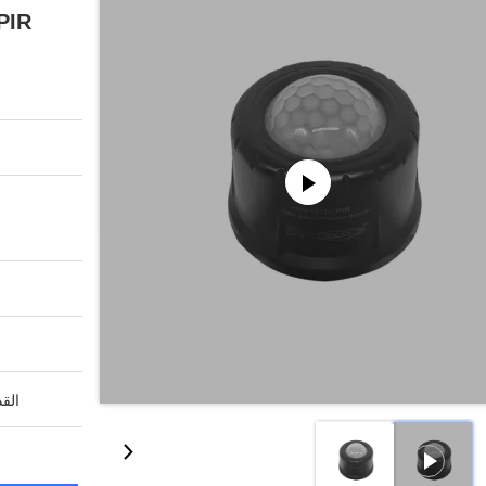
i PIR
القد