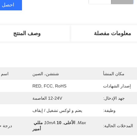
احصل ع
معلومات مفصلة
وصف المنتج
مكان المنشأ
شنتشن، الصين
اسم ا
إصدار الشهادات
RED, FCC, RoHS
جهد الإدخال:
12-24V العاصمة
وظيفة:
يعتم و لوكس تشغيل / إيقاف
Max.
الأعلى.
10mA
10 مللي 
المدخلات الحالية:
درجة حر
أمبير