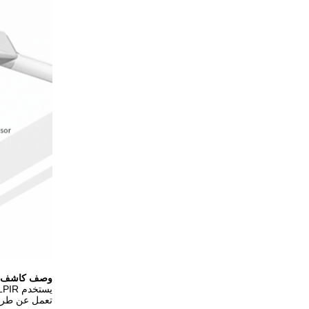
وصف
كاشف ا
يستخدم HNS157DLPIR وعاء Zhaga book18 ومدخل تيار مستمر 12 فولت-24 فولت ومخرج تعتيم دالي ومراقبة ضوء النهار
تعمل عن طريق ج