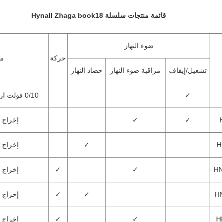
قائمة منتجات سلسلة Hynall Zhaga book18
ضوء النهار
حركة
مل
تشغيل/إيقاف
مراقبة ضوء النهار
حصاد النهار
✓
0/10 فولت ارتفاع منخفض الناتج
✓
✓
إخراج 0-10 فولت
H
✓
إخراج 0-10 فولت
HN
✓
✓
إخراج 0-10 فولت
H
✓
✓
إخراج 0-10 فولت
H
✓
✓
إخراج 0-10 فولت