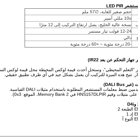
تشعر LED PIR
حجم صغير للغاية، ∅57 ملم
≥10 مللي أمبير
ب
نسخة عالية الخليج، يصل ارتفاع التركيب إلى 12 مترًا
12-24 فولت تيار مستمر
دالي
-20 درجة مئوية ~ +60 درجة مئوية
جهاز التحكم عن بعد IR22)
"التعلم المحيطي"، وستحل أحدث قيمة لوكس المحيطة محل قيمة لوكس السابقة ا
هار. تتيح هذه الميزة للتركيب أن يعمل بشكل جيد في أي ظرف تطبيق حقيقي.
 DALI Bus)
ن ضبط معلمات المستشعر المطلوبة باستخدام مثيلات DALI القياسية.
HNS157DLPI في Memory Bank 2، الموقع: 0x3).
 2
.1
 أ