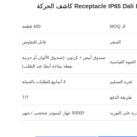
Receptacle IP65 Dal كاشف الحركة
الـ MOQ:
400 قطعة
السعر:
قابل للتفاوض
صندوق أبيض + كرتون. (صندوق الألوان أو حزمة
العبوة القياسية:
نفطة متاحة أيضًا عند الطلب)
فترة التسليم:
4 أسابيع للطلبات بالجملة
طريقة الدفع:
T/T
رة على التوريد:
50000 جهاز كمبيوتر شخصى / شهر