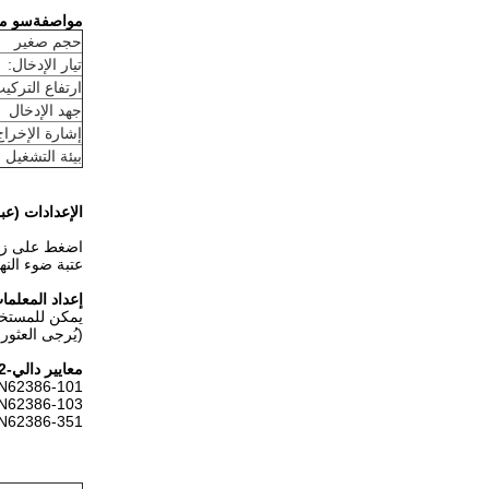
مواصفة
س
و
مس
حجم صغير
تيار الإدخال:
ارتفاع التركي
جهد الإدخال
إشارة الإخراج
بيئة التشغيل
الإعدادات (عبر 
اضغط على زر 
عتبة ضوء الن
إعداد المعلمات (عبر
يمكن للمستخدمي
(يُرجى العثور على مثيلات وقيم R
معايير دالي-2 وD4i
EN62386-101 الطبعة
EN62386-103 إد
EN62386-351 النوع