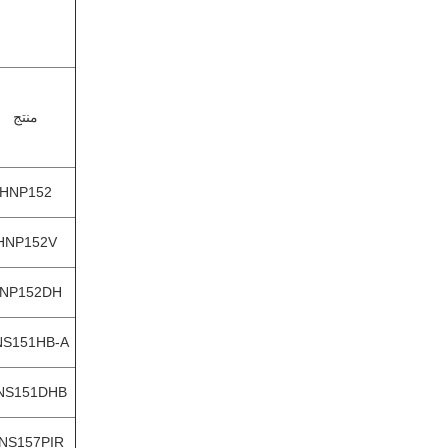
منتج
HNP152
HNP152V
NP152DH
S151HB-A
NS151DHB
NS157PIR