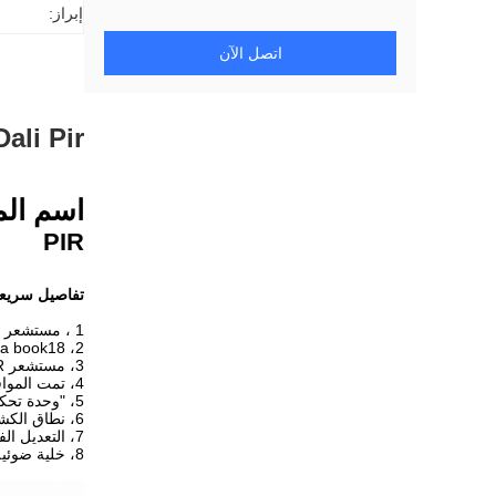
إبراز:
اتصل الآن
Dali Pir
اسم الموديل: book18
PIR
تفاصيل سريعة عن م
1 ، مستشعر حركة PIR لنظام DALI ، تيار الإدخال 10 مللي أمبير فقط
2، Zhaga book18 وعاء، اللون الأبيض والأسود خياران
3، مستشعر Highbay PIR، بحد أقصى. ارتفاع التركيب 12 متر
4، تمت الموافقة على D4i
5، "وحدة تحكم التطبيق" قائمة بذاتها
6، نطاق الكشف: يصل إلى الحد الأقصى. قطرها 16 ~ 18 م
7، التعديل الفردي للمعلمات مع برنامج التكوين.
8، خلية ضوئية ذكية لقياس وتمييز الضوء الطبيعي عن ضوء LED