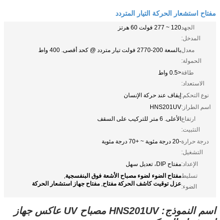
مفتاح استشعار الحركة التيار المتردد
الجهد
120 ~ 277 فولت 60 هرتز
المدخل:
معدل
بالسعة 200-2770 فولت تيار متردد @ كحد أقصى. 400 واط
الحمولة:
طاقة
<0.5 واط
الاستعداد:
نوع التحكم:
إيقاف عند حركة الإنسان
اسم الطراز:
HNS201UV
ارتفاع
الأعلى. 6 متر للتركيب على السقف
التثبيت:
درجة حرارة
-20 درجة مئوية ~ +70 درجة مئوية
التشغيل:
الإعداد:
مفتاح DIP، تعديل سهل
مفتاح الضوء لضوء مصباح الأشعة فوق البنفسجية
تسليط
,
عزل توقيت كاشف الحركة مفتاح
مفتاح جهاز استشعار الحركة
,
الضوء:
اسم النموذج: HNS201UV مصباح UV عاكس جهاز