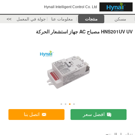
Hynall Intelligent Control Co. Ltd
مسكن
منتجات
معلومات عنا
جولة في المعمل
>>
HNS201UV UV مصباح AC جهاز استشعار الحركة
افضل سعر
اتصل بنا
تفاصيل المنتج