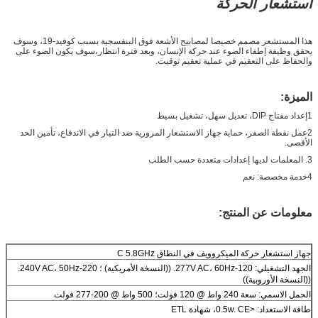
استشعار الحركة
هذا المستشعر مصمم خصيصا لمصابيح الأشعة فوق البنفسجية بسبب كوفيد-19، وسوف
يحقق وظيفة إطفاء الضوء عند حركة الإنسان، وبعد فترة انتظار،سوف يكون الضوء على
والحفاظ على التعقيم في عملية تعقيم توقيت.
الميزة:
1إعداد مفتاح DIP، تعديل سهل، تشغيل بسيط
2عمل نقطة الصفر، حماية جهاز الاستشعار المرورية ضد التيار في الاندفاع، تأمين الحد
الأقصى.
3. المعلمات لديها إعدادات متعددة حسب الطلب
4خدمة مخصصة: نعم
معلومات عن المنتج:
جهاز استشعار حركة الميكروويف في النطاق C 5.8GHz
الجهد التشغيلي: 120-277V AC، 60Hz. ((النسخة الأمريكية) ؛ 220-240V AC، 50Hz.
((النسخة الأوروبية))
الحمل الاسمي: سعة 240 واط @ 120 فولت؛ 500 واط @ 200-277 فولت
طاقة الاستعداد: <0.5w. CE، شهادة ETL