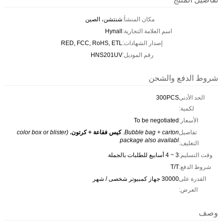
مكان المنشأ:
شنتشن، الصين
اسم العلامة التجارية:
Hynall
إصدار الشهادات:
RED, FCC, RoHS, ETL
رقم الموديل:
HNS201UV
شروط الدفع والشحن
الحد الأدنى
300PCS
لكمية:
الأسعار:
To be negotiated
تفاصيل
Bubble bag + carton.
كيس فقاعة + كرتون.
(color box or blister
package also availabl
التغليف:
وقت التسليم:
3 ~ 4 أسابيع للطلبات بالجملة
شروط الدفع:
T/T
القدرة على
30000 جهاز كمبيوتر شخصى / شهر
العرض:
وصف