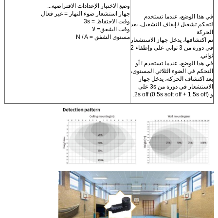
وضع الاختبار الإعدادات الافتراضية...
جهاز استشعار ضوء النهار = غير فعال
في هذا الوضع، عندما تستخدم
وقت الاحتفاظ = 3s
لتحكم تشغيل / إيقاف التشغيل، بعد
وقت الشفق= لا
الحركة
مستوى الشفق = N / A
تم اكتشافها، يدخل جهاز الاستشعار
في دورة من 3 ثواني على وإطفاء 2
ثواني.
في هذا الوضع، عندما تستخدم f أو
التحكم في الضوء الثلاثي المستوى،
بعد اكتشاف الحركة، يدخل جهاز
الاستشعار في دورة من 3s على
و 2s off (0.5s soft off + 1.5s off).