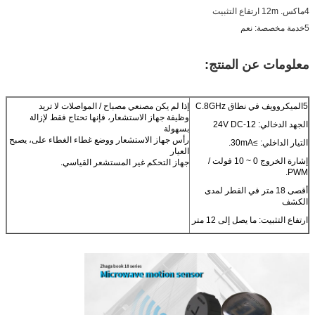
4ماكس. 12m ارتفاع التثبيت
5خدمة مخصصة: نعم
معلومات عن المنتج:
5الميكروويف في نطاق C.8GHz
إذا لم يكن مصنعي مصباح / المواصلات لا تريد
وظيفة جهاز الاستشعار، فإنها تحتاج فقط لإزالة
الجهد الدخالي: 12-24V DC
بسهولة
رأس جهاز الاستشعار ووضع غطاء الغطاء على، يصبح
التيار الداخلي: ≥30mA.
العيار
إشارة الخروج 0 ~ 10 فولت /
جهاز التحكم غير المستشعر القياسي.
PWM.
أقصى 18 متر في القطر لمدى
الكشف
ارتفاع التثبيت: ما يصل إلى 12 متر