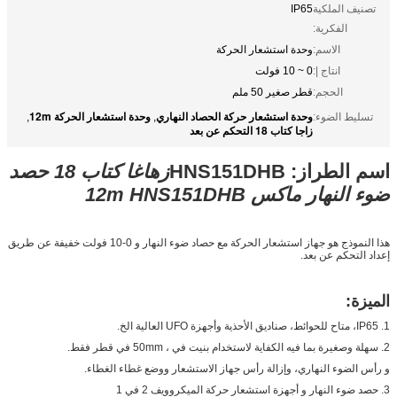
تصنيف الملكية
IP65
الفكرية:
الاسم:
وحدة استشعار الحركة
انتاج |:
0 ~ 10 فولت
الحجم:
قطر صغير 50 ​​ملم
وحدة استشعار حركة الحصاد النهاري
وحدة استشعار الحركة 12m
تسليط الضوء:
,
,
زاجا كتاب 18 التحكم عن بعد
اسم الطراز: HNS151DHB
زهاغا كتاب 18 حصد
ضوء النهار ماكس 12m HNS151DHB
هذا النموذج هو جهاز استشعار الحركة مع حصاد ضوء النهار و 0-10 فولت خفيفة عن طريق
إعداد التحكم عن بعد.
الميزة:
1. IP65، متاح للحوائط، صناديق الأحذية وأجهزة UFO العالية الخ.
2. سهلة وصغيرة بما فيه الكفاية لاستخدام بنيت في ، 50mm في قطر فقط.
و رأس الضوء النهاري، وإزالة رأس جهاز الاستشعار ووضع غطاء الغطاء.
3. حصد ضوء النهار و أجهزة استشعار حركة الميكروويف 2 في 1