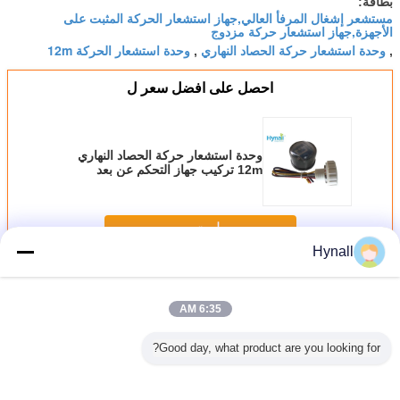
بطاقة:
مستشعر إشغال المرفأ العالي,جهاز استشعار الحركة المثبت على
الأجهزة,جهاز استشعار حركة مزدوج
وحدة استشعار حركة الحصاد النهاري
وحدة استشعار الحركة 12m
,
,
احصل على افضل سعر ل
وحدة استشعار حركة الحصاد النهاري
12m تركيب جهاز التحكم عن بعد
HNS151DHB
استمر
Hynall
مستشعر حركة عالية الخليج
أكثر
6:35 AM
Good day, what product are you looking for?
HNS111H
مستشعر حركة
مستوى التحكم
محرك التبديل
ر حركة
25mA مع التحكم
المحسن جهاز
الضوئي LED
النهار الض