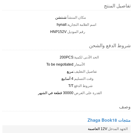
تفاصيل المنتج
مكان المنشأ:
شنتشن
اسم العلامة التجارية:
hynall
رقم الموديل:
HNP152V
شروط الدفع والشحن
الحد الأدنى لكمية:
200PCS
الأسعار:
To be negotiated
تفاصيل التغليف:
مربع
وقت التسليم:
4 أسابيع
شروط الدفع:
T/T
القدرة على العرض:
30000 قطعة في الشهر
وصف
منتجات Zhaga Book18
الجهد المدخل:
12V العاصمة