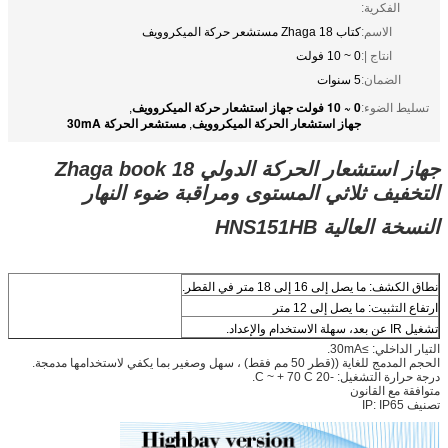
الفكرية:
الاسم:
كتاب Zhaga 18 مستشعر حركة الميكروويف
انتاج |:
0 ~ 10 فولت
الضمان:
5 سنوات
0 ~ 10 فولت جهاز استشعار حركة الميكروويف
تسليط الضوء:
,
جهاز استشعار الحركة الميكروويف
مستشعر الحركة 30mA
,
جهاز استشعار الحركة الدولي Zhaga book 18
التخفيف ثلاثي المستوى ومراقبة ضوء النهار
النسخة العالية HNS151HB
نطاق الكشف: ما يصل إلى 16 إلى 18 متر في القطر.
ارتفاع التثبيت: ما يصل إلى 12 متر
تشغيل IR عن بعد، سهلة الاستخدام والإعداد.
التيار الداخلي: ≥30mA.
الحجم المدمج للغاية ((قطر 50 مم فقط) ، سهل وصغير بما يكفي لاستخدامها مدمجة.
درجة حرارة التشغيل: -20 C ~ + 70 C.
متوافقة مع القانون
تصنيف IP: IP65