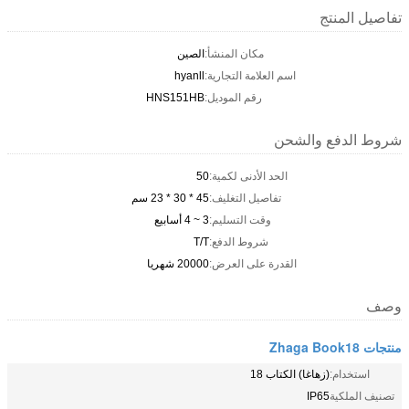
تفاصيل المنتج
مكان المنشأ:
الصين
اسم العلامة التجارية:
hyanll
رقم الموديل:
HNS151HB
شروط الدفع والشحن
الحد الأدنى لكمية:
50
تفاصيل التغليف:
45 * 30 * 23 سم
وقت التسليم:
3 ~ 4 أسابيع
شروط الدفع:
T/T
القدرة على العرض:
20000 شهريا
وصف
منتجات Zhaga Book18
استخدام:
(زهاغا) الكتاب 18
تصنيف الملكية
IP65