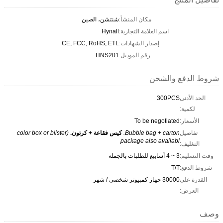
مكان المنشأ:
شنتشن، الصين
اسم العلامة التجارية:
Hynall
إصدار الشهادات:
CE, FCC, RoHS, ETL
رقم الموديل:
HNS201
شروط الدفع والشحن
الحد الأدنى
300PCS
لكمية:
الأسعار:
To be negotiated
تفاصيل
Bubble bag + carton.
كيس فقاعة + كرتون.
(color box or blister
package also availabl
التغليف:
وقت التسليم:
3 ~ 4 أسابيع للطلبات بالجملة
شروط الدفع:
T/T
القدرة على
30000 جهاز كمبيوتر شخصى / شهر
العرض:
وصف