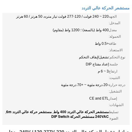
مستشعر الحركة عالي التردد
الجهد
220 ~ 240 فولت / 120-277 فولت تيار متردد 50 هرتز / 60 هرتز
المدخل:
معدل
400 واط (بالسعة) ؛ 1200 واط (مقاوم)
الحمولة:
طاقة
<0.5 واط
الاستعداد:
نوع التحكم:
تشغيل/إيقاف التحكم
جلسة:
إعداد مفتاح DIP
ارتفاع
3 ~ 6 م
التثبيت:
درجة حرارة
-20 درجة مئوية ~ +70 درجة مئوية
التشغيل:
إصدار
CE and ETL
الشهادات:
مستشعر الحركة عالي التردد 400 واط
مستشعر حركة عالي التردد 6m
تسليط
,
,
240VAC مستشعر الحركة DIP Switch
الضوء: