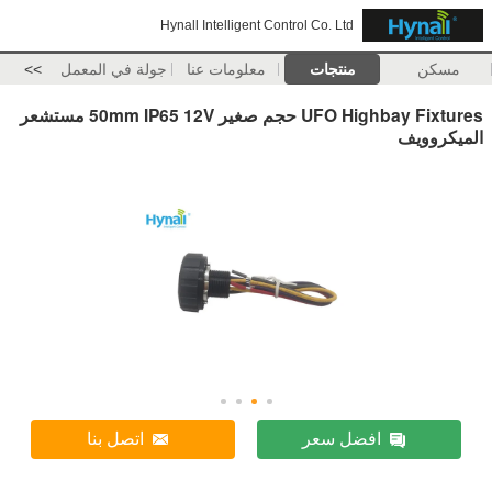
Hynall Intelligent Control Co. Ltd
مسكن
منتجات
معلومات عنا
جولة في المعمل
>>
UFO Highbay Fixtures حجم صغير 50mm IP65 12V مستشعر
الميكروويف
افضل سعر
اتصل بنا