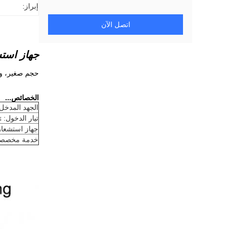
إبراز:
اتصل الآن
جهاز استشعار الميكروو
حجم صغير، ووح
الخصائص...
الجهد المدخل 12 فولت C
تيار الدخول: ≥5mA
جهاز استشعار
خدمة مخصصة 