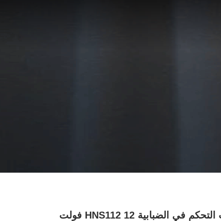
1-10 فولت التحكم في الضبابية HNS112 12 فولت