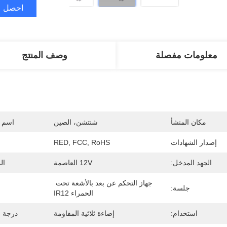
احصل ع
معلومات مفصلة
وصف المنتج
مكان المنشأ
شنتشن، الصين
اسم ا
إصدار الشهادات
RED, FCC, RoHS
الجهد المدخل:
12V العاصمة
ال
جهاز التحكم عن بعد بالأشعة تحت 
جلسة:
الحمراء IR12
استخدام:
إضاءة ثلاثية المقاومة
درجة ح