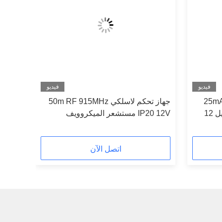
فيديو
فيديو
HNS117 جهاز التحكم عن بعد 25mA
جهاز تحكم لاسلكي 50m RF 915MHz
مستشعر ميكروويف قابل للتعديل 12
IP20 12V مستشعر الميكروويف
اتصل الآن