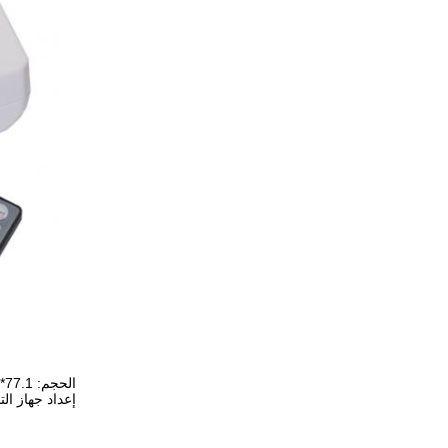
الحجم: 77.1*27.1*17ملم
إعداد جهاز التح