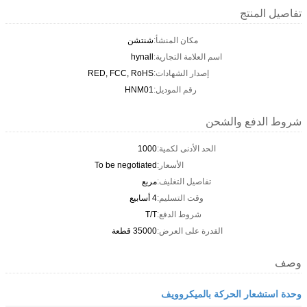
تفاصيل المنتج
مكان المنشأ:
شنتشن
اسم العلامة التجارية:
hynall
إصدار الشهادات:
RED, FCC, RoHS
رقم الموديل:
HNM01
شروط الدفع والشحن
الحد الأدنى لكمية:
1000
الأسعار:
To be negotiated
تفاصيل التغليف:
مربع
وقت التسليم:
4 أسابيع
شروط الدفع:
T/T
القدرة على العرض:
35000 قطعة
وصف
وحدة استشعار الحركة بالميكروويف