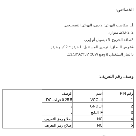
الخصائص:
1.
مكاسب الهوائي: 2 دبي، الهوائي التصحيحي.
2. 2 خلاط متوازن
3طاقة الخروج: 5 ديسيبل أم إيرب
4عرض النطاق الترددي للمستقبل: 1 هرتز ~ 2 كيلو هرتز.
5التيار التشغيلي ((وضع CW): 13.5mA@5V.
وصف رقم التعريف:
رقم PIN
اسم
الوصف
1
الـ VCC
5 0.25 فولت DC
2
الـ GND
/
3
IF الناتج
/
4
NC
إصلاح رمز التعريف
5
NC
إصلاح رمز التعريف