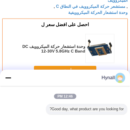
الميكروويف
مستشعر حركة الميكروويف في النطاق C
,
,
وحدة استشعار الحركة الميكروويفية
احصل على افضل سعر ل
وحدة استشعار حركة الميكروويف DC
12-30V 5.8GHz C Band
Transceiver HNM01
استمر
Hynall
وحدة استشعار الحركة بالميكروويف
أكثر
12:46 PM
Good day, what product are you looking for?
5VDC وحدة
وحدة مستشعر
ANT03 15mA
وحدة استشعار
i
تشعر
حركة الميكروويف
5.8G 5VDC وحدة
حركة الميكروويف
مست
كروويف
HNM01 5.8 جيجا
استشعار حركة
DC 12-30V
الميكرووي