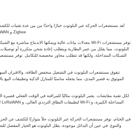
Zigbee و LoRaWAN المستخدمين على اختيار أفضل حل للتطبيقات المحددة.
توفر مستشعرات Wi-Fi معدلات بيانات عالية ويمكنها الاندماج مبا
الموثوق به قصير المدى، مما يجعله مناسبًا للمنازل الذكية وتطبيقات البيع 
الم
في الختام، توفر مستشعرات الحركة عبر البلوتوث حلاً متوازنًا للكشف عن الحر
والتنوع. في حين أن البدائل موجودة، يظل البلوتوث هو الخيار المفضل للت