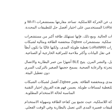
تُعد مستشعرات الحركة عبر البلوتوث خيارًا واحدًا من بين عدة تقنيات للكشف عن الحركة اللاسلكية. تساعد مقارنتها بمستشعرات Wi-Fi و
شرة مع الشبكات الحالية. ومع ذلك، فإنها تستهلك طاقة أكبر من مستشعرات
البلوتوث، مما يقلل من عمر البطارية ويتطلب إعادة شحن متكررة أو توصيلات سلكية. مستشعرات Zigbee منخفضة الطاقة ومثالية لشبكات
الشبكات المتداخلة، ولكنها قد تتطلب محاور مخصصة للتكامل. توفر مستشعرات LoRaWAN تغطية طويلة المدى، ولكنها غالبًا ما تكون أبطأ
في نقل البيانات وأكثر ملاءمة للمراقبة الخارجية أو الصناعية.
تتفوق مستشعرات البلوتوث في التشغيل منخفض الطاقة، والاقتران السهل، والنشر المرن. يتيح BLE أشهرًا من عمر البطارية والاتصال
بالتجزئة والرعاية الصحية. يسمح حجمها الصغير بالتركيب السري
دون تعطيل البيئة.
لكل تقنية مقايضات. يعتبر البلوتوث مثاليًا للمراقبة في الوقت الفعلي قصيرة المدى ومنخفضة الطاقة. يعتبر Zigbee أفضل لشبكات الشبكات
تداخلة الكبيرة، و Wi-Fi لتطبيقات النطاق الترددي العالي، و LoRaWAN للتغطية لمسافات طويلة. يضمن فهم هذه الفروق اختيار التقنية
المناسبة لحالة الاستخدام المطلوبة.
كة اللاسلكية، حيث تجمع بين كفاءة الطاقة وسهولة الاستخدام
طبيقات قصيرة المدى التي تعمل بالبطارية وفي الوقت الفعلي.