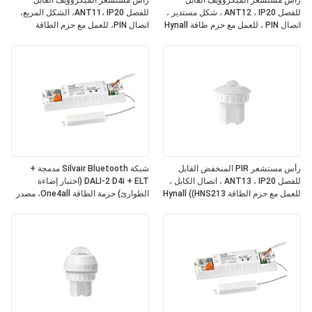
رأس مستشعر الميكروويف القابل
رأس مستشعر الميكروويف القابل
للفصل ANT12 ، IP20 ، شكل مستدير ،
للفصل ANT11، IP20، الشكل المربع،
اتصال PIN ، للعمل مع حزم طاقة Hynall
اتصال PIN، للعمل مع حزم الطاقة
Hynall ((HNS213 / HNS213DL /
((HNS213 / HNS213DL / HNB213DL-
HNB213DL-ELT)
ELT)
رأس مستشعر PIR المنخفض القابل
شبكة Silvair Bluetooth مدمجة +
للفصل ANT13 ، IP20 ، اتصال الكابل ،
DALI-2 D4i + ELT (اختبار إضاءة
للعمل مع حزم الطاقة Hynall ((HNS213
الطوارئ) حزمة الطاقة One4all، مصدر
/ HNS213DL / HNB213DL-ELT)
طاقة ناقل DALI-2 المدمج، تعمل مع
رؤوس مستشعر Hynall القابلة للفصل
(ANT11/12/13/14)