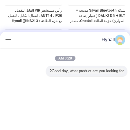
شبكة Silvair Bluetooth مدمجة +
رأس مستشعر PIR القابل للفصل
DALI-2 D4i + ELT (اختبار إضاءة
ANT14 ، IP20 ، اتصال الكابل ، للعمل
الطوارئ) حزمة الطاقة One4all، مصدر
مع حزم الطاقة Hynall ((HNS213 /
طاقة ناقل DALI-2 المدمج، تعمل مع
HNS213DL / HNB213DL-ELT)
رؤوس مستشعر Hynall القابلة للفصل
(ANT11/12/13/14)
Hynall
3:28 AM
Good day, what product are you looking for?
مستشعر حركة Zhaga Book20 القائم
Zhaga Book20 على أساس DALI-2
على SILVAIR Bluetooth Mesh PIR،
D4i PIR الحركة المستشعر، "مراقب
مخرج DALI-2 D4i، "وحدة تحكم
التطبيقات" ذاتية الاستخدام، مع مجموعة
التطبيق" قائمة بذاتها، مع نطاق اكتشاف
كشف وسط البوابة خصيصا لتركيب 4 ~
Middlebay خصيصًا للتثبيت من 4 إلى 8
8m
أمتار